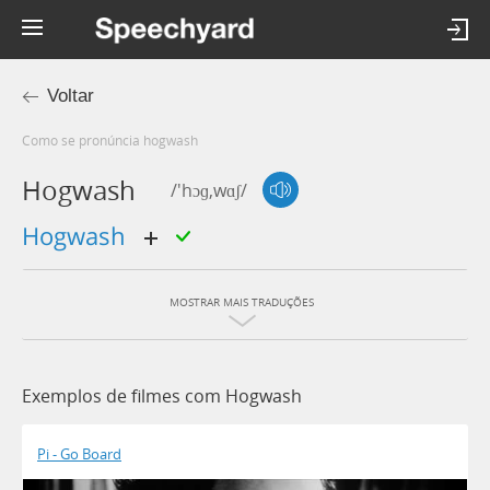
Voltar
Como se pronúncia hogwash
Hogwash
/'hɔɡ,wɑʃ/
hogwash
MOSTRAR MAIS TRADUÇÕES
Exemplos de filmes com Hogwash
Pi - Go Board