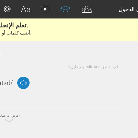
الدخول
تعلم الإنجليزية الحقيقية من الأفلام والكتب.
أضف كلمات أو عبارات للتعلم والتدريب مع متعلمين آخرين.
d
كيف تنطق indicated بالإنجليزية
ɪtʌd/
اعرض الترجمات