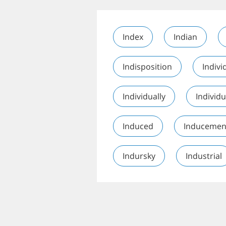
Index
Indian
Indisposition
Indivi
Individually
Individu
Induced
Inducemen
Indursky
Industrial