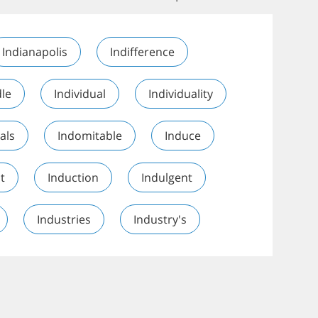
Indianapolis
Indifference
dle
Individual
Individuality
als
Indomitable
Induce
t
Induction
Indulgent
Industries
Industry's