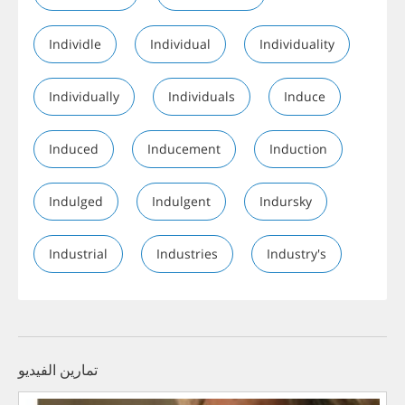
Individle
Individual
Individuality
Individually
Individuals
Induce
Induced
Inducement
Induction
Indulged
Indulgent
Indursky
Industrial
Industries
Industry's
تمارين الفيديو