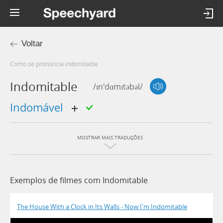
Voltar
Como se pronúncia indomitable
Indomitable
/ɪn'dɑmɪtəbəl/
indomável
MOSTRAR MAIS TRADUÇÕES
Exemplos de filmes com Indomitable
The House With a Clock in Its Walls - Now I'm Indomitable