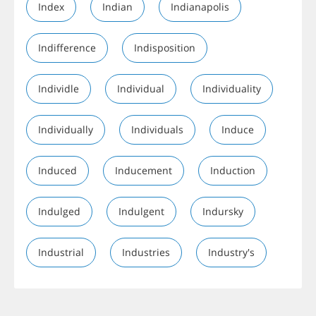
Index
Indian
Indianapolis
Indifference
Indisposition
Individle
Individual
Individuality
Individually
Individuals
Induce
Induced
Inducement
Induction
Indulged
Indulgent
Indursky
Industrial
Industries
Industry's