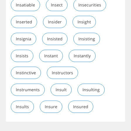
Insatiable
Insect
Insecurities
Inserted
Insider
Insight
Insignia
Insisted
Insisting
Insists
Instant
Instantly
Instinctive
Instructors
Instruments
Insult
Insulting
Insults
Insure
Insured