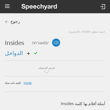
رجوع
كيف تنطق insides بالإنجليزية
Insides
/ɪn'saɪdz/
الدواخل
اعرض الترجمات
Inside
كلمة ذات صلة:
أمثلة أفلام بها كلمة Insides