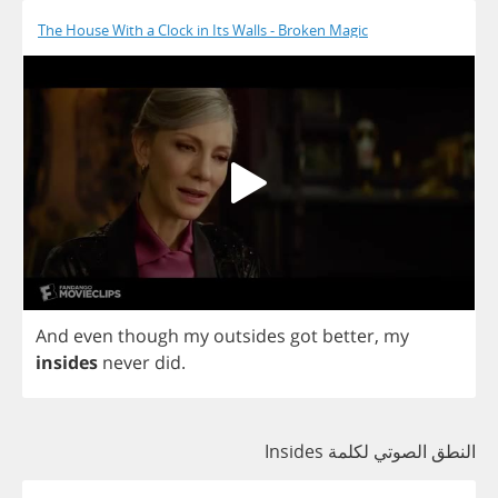
The House With a Clock in Its Walls - Broken Magic
And
even
though
my
outsides
got
better
,
my
insides
never
did
.
النطق الصوتي لكلمة Insides