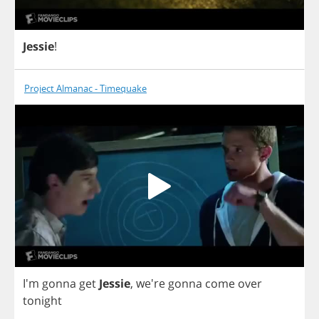
Jessie
!
Project Almanac - Timequake
I'm
gonna
get
Jessie
, we're
gonna
come
over
tonight