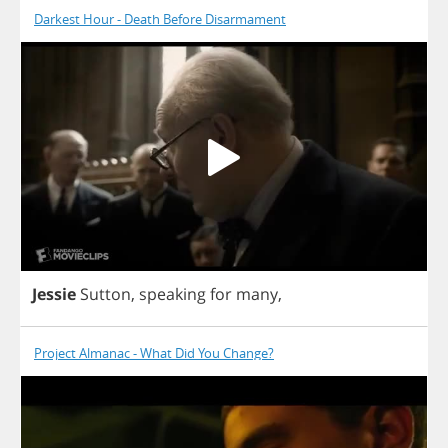
Darkest Hour - Death Before Disarmament
Jessie
Sutton
,
speaking
for
many
,
Project Almanac - What Did You Change?