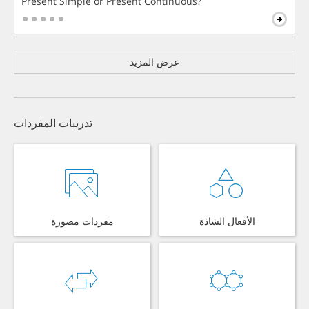
Present Simple or Present Continuous?
عرض المزيد
تدريبات المفردات
الأفعال الشاذة
مفردات مصورة