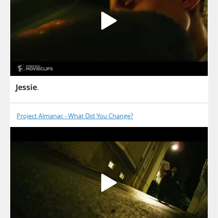
Jessie
.
Project Almanac - What Did You Change?