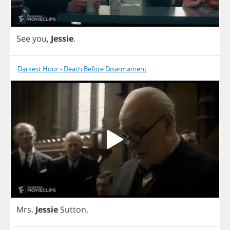
See
you
,
Jessie
.
Darkest Hour - Death Before Disarmament
Mrs
.
Jessie
Sutton
,