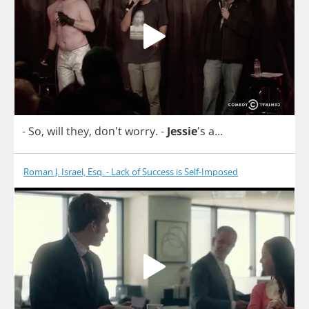
-
So
,
will
they
, don't
worry
.
-
Jessie
's
a
...
Roman J. Israel, Esq. - Lack of Success is Self-Imposed