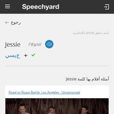
رجوع
كيف تنطق jessie بالإنجليزية
Jessie
/'dʒɛsi/
جيسي
أمثلة أفلام بها كلمة Jessie
Road to Roast Battle: Los Angeles - Uncensored