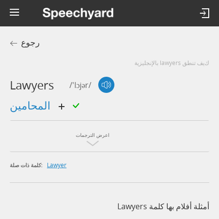
رجوع
كيف تنطق lawyers بالإنجليزية
Lawyers
/'lɔjər/
المحامين
اعرض الترجمات
Lawyer
كلمة ذات صلة:
أمثلة أفلام بها كلمة Lawyers