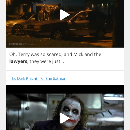
Oh
,
Terry
was
so
scared
,
and
Mick
and
the
lawyers
,
they
were
just
...
The Dark Knight - Kill the Batman