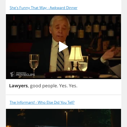
She's Funny That Way - Awkward Dinner
Lawyers
,
good
people
.
Yes
.
Yes
.
The Informant! - Who Else Did You Tell?