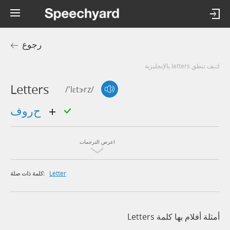
رجوع
كيف تنطق letters بالإنجليزية
Letters
/'lɛtɝrz/
حروف
اعرض الترجمات
Letter
كلمة ذات صلة:
أمثلة أفلام بها كلمة Letters