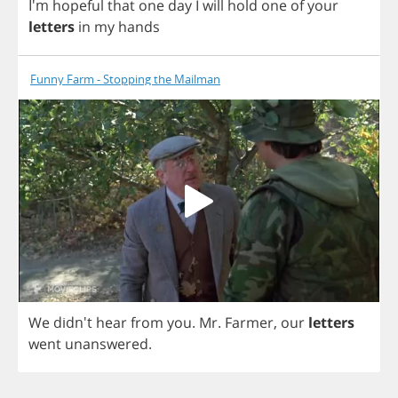
I'm
hopeful
that
one
day
I
will
hold
one
of
your
letters
in
my
hands
Funny Farm - Stopping the Mailman
We
didn't
hear
from
you
.
Mr
.
Farmer
,
our
letters
went
unanswered
.