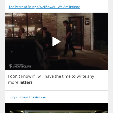
The Perks of Being a Wallflower - We Are Infinite
I
don't
know
if
I
will
have
the
time
to
write
any
more
letters
...
Lucy - Time is the Answer