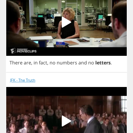
There
are
,
in
fact
,
no
numbers
and
no
letters
.
JFK - The Truth