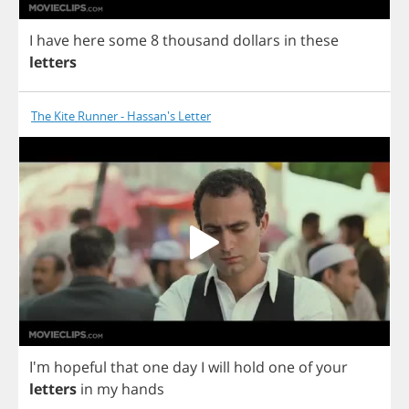
I
have
here
some
8
thousand
dollars
in
these
letters
The Kite Runner - Hassan's Letter
I'm
hopeful
that
one
day
I
will
hold
one
of
your
letters
in
my
hands