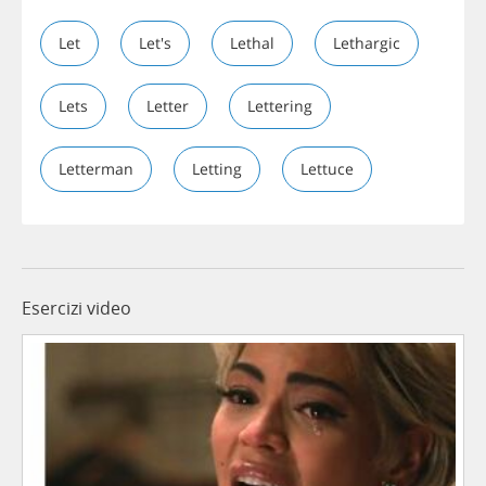
Let
Let's
Lethal
Lethargic
Lets
Letter
Lettering
Letterman
Letting
Lettuce
Esercizi video