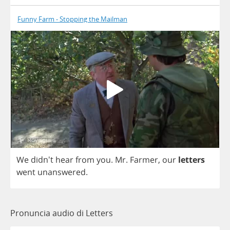
Funny Farm - Stopping the Mailman
We
didn't
hear
from
you
.
Mr
.
Farmer
,
our
letters
went
unanswered
.
Pronuncia audio di Letters