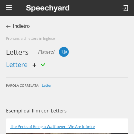
Indietro
Pronuncia di letters in Inglese
Letters
/'lɛtɝrz/
lettere
Letter
PAROLA CORRELATA:
Esempi dai film con Letters
The Perks of Being a Wallflower - We Are Infinite