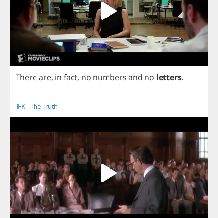
There
are
,
in
fact
,
no
numbers
and
no
letters
.
JFK - The Truth