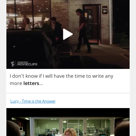
I
don't
know
if
I
will
have
the
time
to
write
any
more
letters
...
Lucy - Time is the Answer