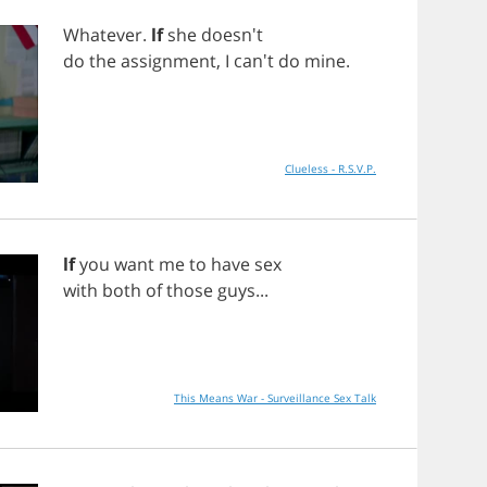
Whatever
.
lf
she
doesn't
do
the
assignment
,
I
can't
do
mine
.
Clueless - R.S.V.P.
lf
you
want
me
to
have
sex
with
both
of
those
guys
...
This Means War - Surveillance Sex Talk