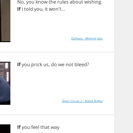
No
,
you
know
the
rules
about
wishing
.
lf
I
told
you
,
it
won't...
Zathura - Wishing Star
lf
you
prick
us
,
do
we
not
bleed
?
Short Circuit 2 - Robot Rights
lf
you
feel
that
way