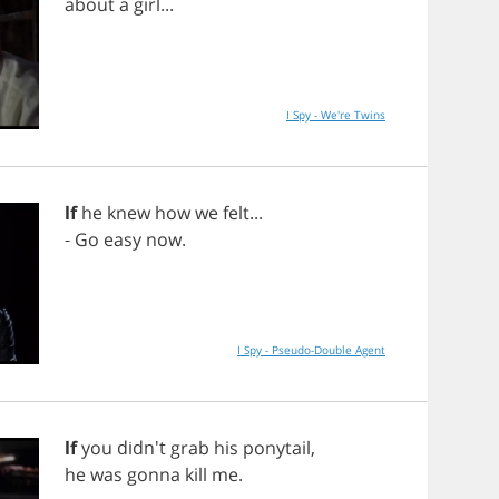
about
a
girl
...
I Spy - We're Twins
lf
he
knew
how
we
felt
...
-
Go
easy
now
.
I Spy - Pseudo-Double Agent
lf
you
didn't
grab
his
ponytail
,
he
was
gonna
kill
me
.