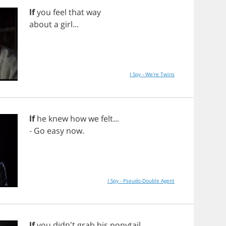
lf
you
feel
that
way
about
a
girl
...
I Spy - We're Twins
lf
he
knew
how
we
felt
...
-
Go
easy
now
.
I Spy - Pseudo-Double Agent
lf
you
didn't
grab
his
ponytail
,