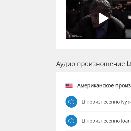
Аудио произношение L
Американское прои
Lf произнесенно Ivy
(
Lf произнесенно Joa