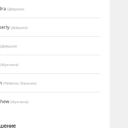
dra
(девушка)
berly
(девушка)
(девушка)
y
(мужчина)
in
(Ребёнок, Мальчик)
tthew
(мужчина)
ошение