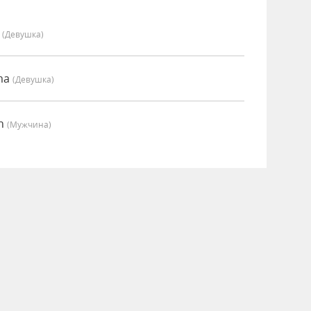
y
(девушка)
ma
(девушка)
an
(мужчина)