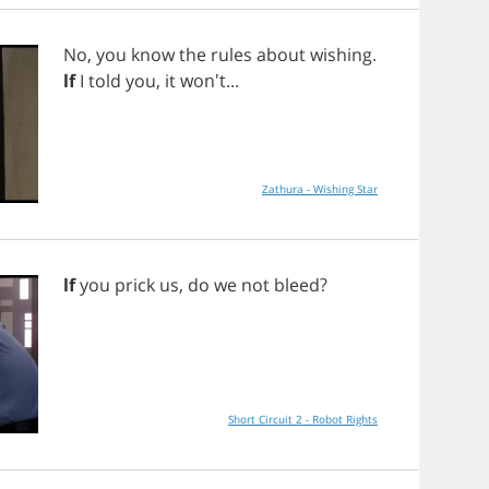
No
,
you
know
the
rules
about
wishing
.
lf
I
told
you
,
it
won't...
Zathura - Wishing Star
lf
you
prick
us
,
do
we
not
bleed
?
Short Circuit 2 - Robot Rights