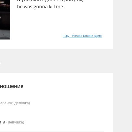
he
was
gonna
kill
me
.
I Spy - Pseudo-Double Agent
f
зношение
Ребёнок, Девочка)
nna
(девушка)