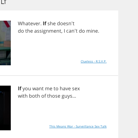
Lf
Whatever
.
lf
she
doesn't
do
the
assignment
,
I
can't
do
mine
.
Clueless - R.S.V.P.
lf
you
want
me
to
have
sex
with
both
of
those
guys
...
This Means War - Surveillance Sex Talk