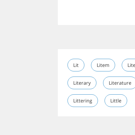
Lit
Litem
Lit
Literary
Literature
Littering
Little