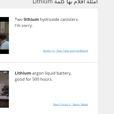
أمثلة أفلام بها كلمة Lithium
Two
lithium
hydroxide
canisters
.
I'm
sorry
.
Apollo 13 - Duct Tape and Cardboard
Lithium
-
argon
liquid
battery
,
good
for
500
hours
.
Short Circuit 2 - Manic Robot