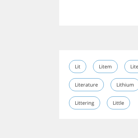
Lit
Litem
Lit
Literature
Lithium
Littering
Little