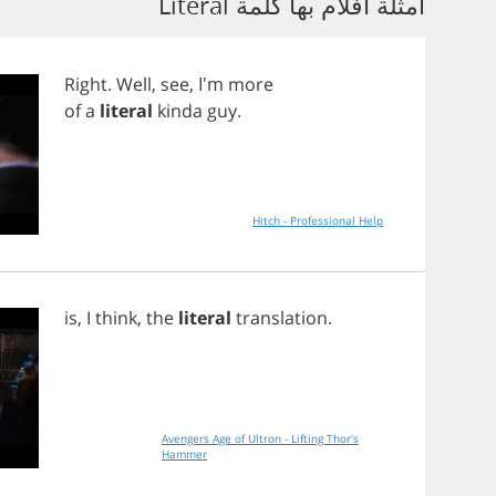
أمثلة أفلام بها كلمة Literal
Right
.
Well
,
see
, I'm
more
of
a
literal
kinda
guy
.
Hitch - Professional Help
is
,
I
think
,
the
literal
translation
.
Avengers Age of Ultron - Lifting Thor's
Hammer