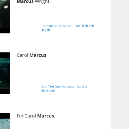
Marcus
Wright
.
Terminator Salvation - Real Flesh and
Blood
Carol
Marcus
.
Star Trek Into Darkness - Carol is
Revealed
I'm
Carol
Marcus
.