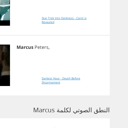
Star Trek Into Darkness - Carol is
Revealed
Marcus
Peters
,
Darkest Hour - Death Before
Disarmament
النطق الصوتي لكلمة Marcus