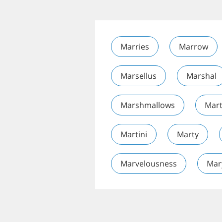
Marries
Marrow
Marsellus
Marshal
Marshmallows
Mar
Martini
Marty
Marvelousness
Mar