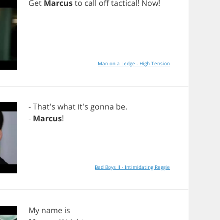
Get
Marcus
to
call
off
tactical
!
Now
!
Man on a Ledge - High Tension
- That's
what
it's
gonna
be
.
-
Marcus
!
Bad Boys II - Intimidating Reggie
My
name
is