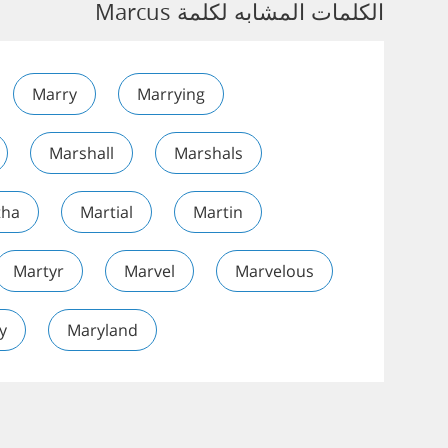
الكلمات المشابه لكلمة Marcus
Marry
Marrying
Marshall
Marshals
tha
Martial
Martin
Martyr
Marvel
Marvelous
y
Maryland