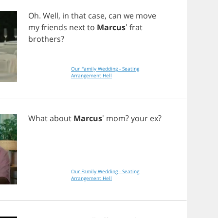
Oh
.
Well
,
in
that
case
,
can
we
move
my
friends
next
to
Marcus
'
frat
brothers
?
Our Family Wedding - Seating
Arrangement Hell
What
about
Marcus
'
mom
?
your
ex
?
Our Family Wedding - Seating
Arrangement Hell