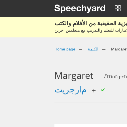
Home page
الكلمة
Margare
Margaret
/'mɑrɡɝrɪ
مارجريت