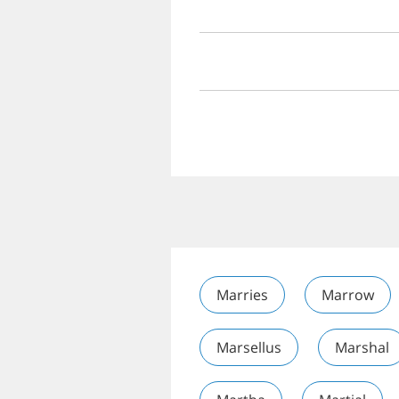
Marries
Marrow
Marsellus
Marshal