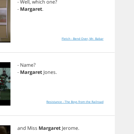
-
Well
,
which
one
?
-
Margaret
.
Fletch - Bend Over, Mr. Babar
-
Name
?
-
Margaret
Jones
.
Resistance - The Boys from the Railroad
and
Miss
Margaret
Jerome
.