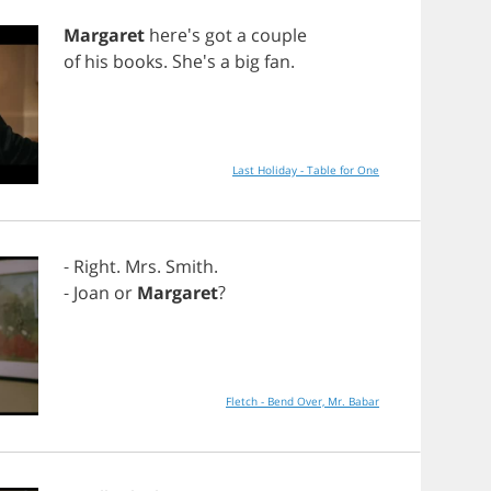
Margaret
here's
got
a
couple
of
his
books
. She's
a
big
fan
.
Last Holiday - Table for One
-
Right
.
Mrs
.
Smith
.
-
Joan
or
Margaret
?
Fletch - Bend Over, Mr. Babar