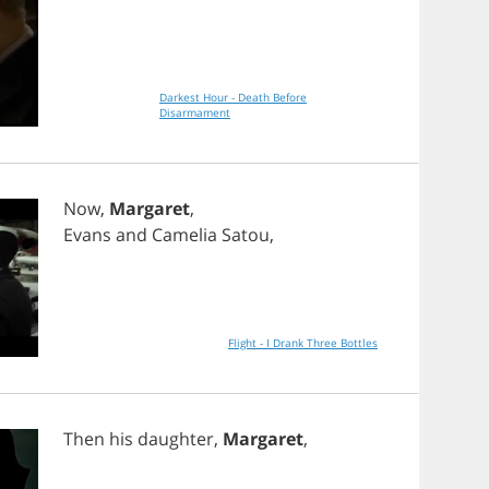
Darkest Hour - Death Before
Disarmament
Now
,
Margaret
,
Evans
and
Camelia
Satou
,
Flight - I Drank Three Bottles
Then
his
daughter
,
Margaret
,