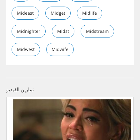
Mideast
Midget
Midlife
Midnighter
Midst
Midstream
Midwest
Midwife
تمارين الفيديو