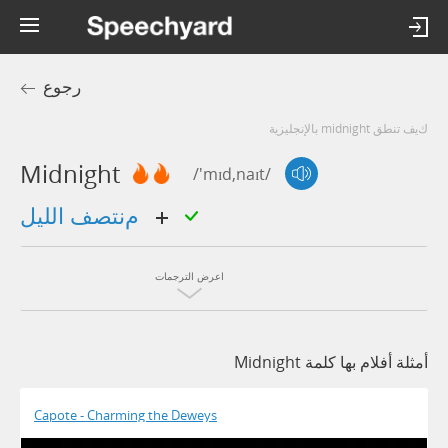
رجوع
كيف تنطق midnight بالإنجليزية
Midnight
/'mɪd,naɪt/
منتصف الليل
اعرض الترجمات
أمثلة أفلام بها كلمة Midnight
Capote - Charming the Deweys