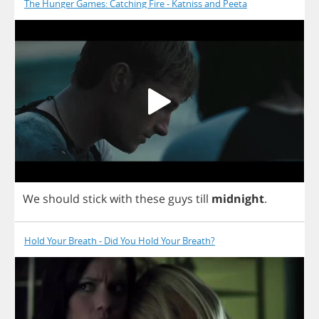
The Hunger Games: Catching Fire - Katniss and Peeta
We
should
stick
with
these
guys
till
midnight
.
Hold Your Breath - Did You Hold Your Breath?