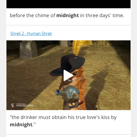
before
the
chime
of
midnight
in
three
days'
time
.
Shrek 2 - Human Shrek
"
the
drinker
must
obtain
his
true
love's
kiss
by
midnight
."