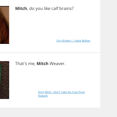
Mitch
,
do
you
like
calf
brains
?
City Slickers - I Hate Bullies
That's
me
,
Mitch
Weaver
.
Dirty Work - Don't Take No Crap From
Nobody