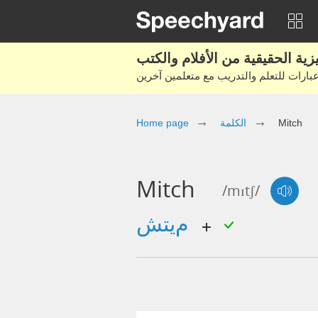
Mitch
الكلمة
Home page
Mitch
/mɪtʃ/
ميتش