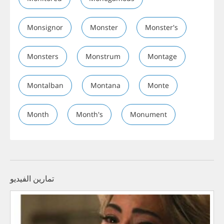
Monsignor
Monster
Monster's
Monsters
Monstrum
Montage
Montalban
Montana
Monte
Month
Month's
Monument
تمارين الفيديو