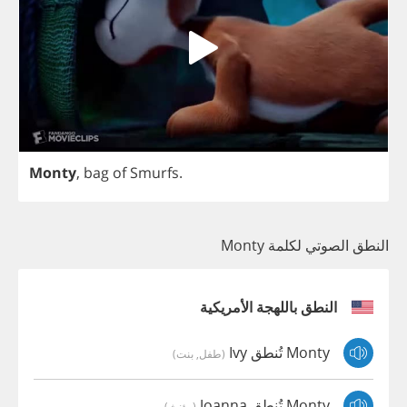
Monty
,
bag
of
Smurfs
.
النطق الصوتي لكلمة Monty
النطق باللهجة الأمريكية
Monty تُنطق Ivy
(طفل, بنت)
Monty تُنطق Joanna
(مؤنث)