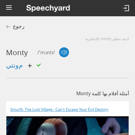
رجوع
كيف تنطق monty بالإنجليزية
Monty
/'mɔnti/
مونتي
أمثلة أفلام بها كلمة Monty
Smurfs: The Lost Village - Can't Escape Your Evil Destiny