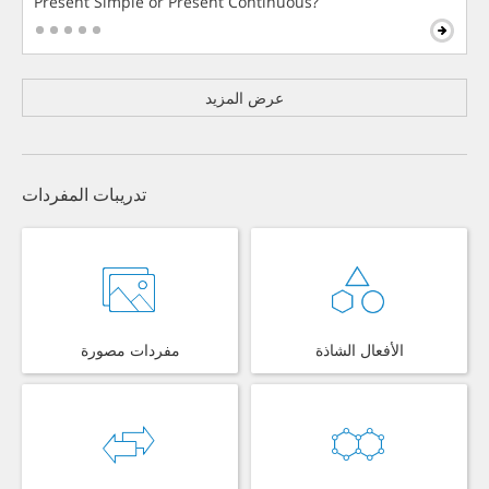
Present Simple or Present Continuous?
عرض المزيد
تدريبات المفردات
الأفعال الشاذة
مفردات مصورة