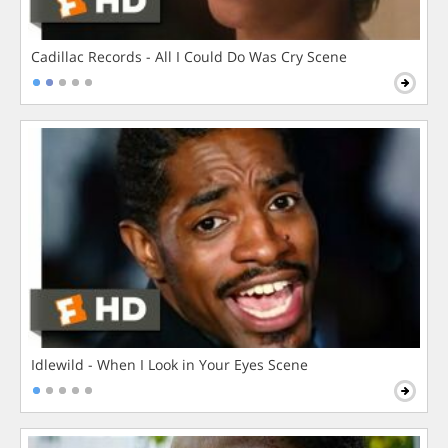
Cadillac Records - All I Could Do Was Cry Scene
Idlewild - When I Look in Your Eyes Scene