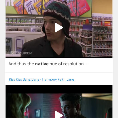
And
thus
the
native
hue
of
resolution
...
Kiss Kiss Bang Bang - Harmony Faith Lane