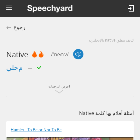
رجوع
كيف تنطق native بالإنجليزية
Native
/'neɪtɪv/
محلي
اعرض الترجمات
أمثلة أفلام بها كلمة Native
Hamlet - To Be or Not To Be