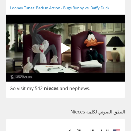
Looney Tunes: Back in Action - Bugs Bunny vs. Daffy Duck
Go
visit
my
542
nieces
and
nephews
.
النطق الصوتي لكلمة Nieces