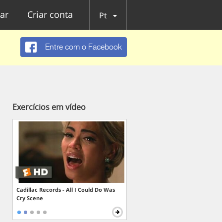
ar
Criar conta
Pt
Entre com o Facebook
Exercícios em vídeo
Cadillac Records - All I Could Do Was
Cry Scene