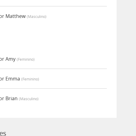
por Matthew
(masculino)
por Amy
(feminino)
por Emma
(feminino)
or Brian
(masculino)
ces