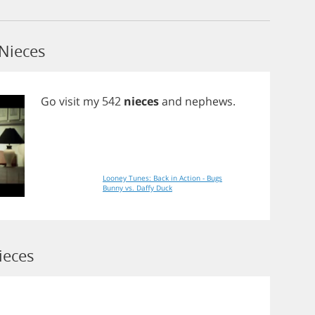
Nieces
Go
visit
my
542
nieces
and
nephews
.
Looney Tunes: Back in Action - Bugs
Bunny vs. Daffy Duck
ieces