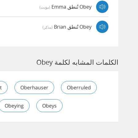
Obey تُنطق Emma
(مؤنث)
Obey تُنطق Brian
(مذكر)
الكلمات المشابه لكلمة Obey
t
Oberhauser
Oberruled
Obeying
Obeys