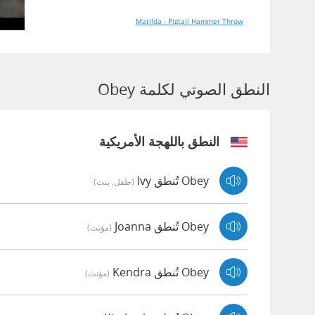
Matilda - Pigtail Hammer Throw
النطق الصوتي لكلمة Obey
النطق باللهجة الأمريكية
Obey تُنطق Ivy
(طفل, بنت)
Obey تُنطق Joanna
(مؤنث)
Obey تُنطق Kendra
(مؤنث)