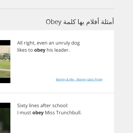
أمثلة أفلام بها كلمة Obey
All
right
,
even
an
unruly
dog
likes
to
obey
his
leader
.
Marley & Me - Marley Gets Frisky
Sixty
lines
after
school
:
I
must
obey
Miss
Trunchbull
.