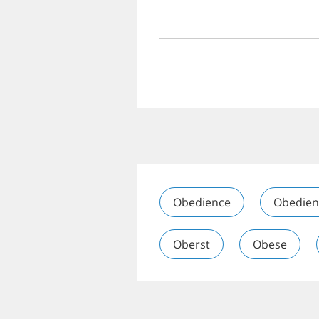
Obedience
Obedien
Oberst
Obese