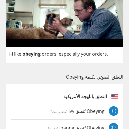
I
-
I
like
obeying
orders
,
especially
your
orders
.
النطق الصوتي لكلمة Obeying
النطق باللهجة الأمريكية
Obeying تُنطق Ivy
(طفل, بنت)
Obeying تُنطق Joanna
(مؤنث)