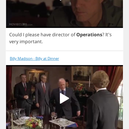
Could
I
please
have
director
of
Operations
? It's
very
important
.
Billy Madison - Billy at Dinner