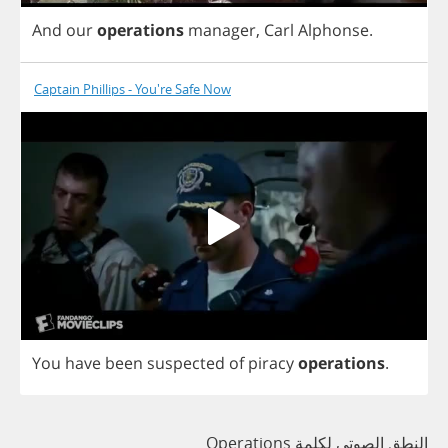
And
our
operations
manager
,
Carl
Alphonse
.
Captain Phillips - You're Safe Now
You
have
been
suspected
of
piracy
operations
.
النطق الصوتي لكلمة Operations