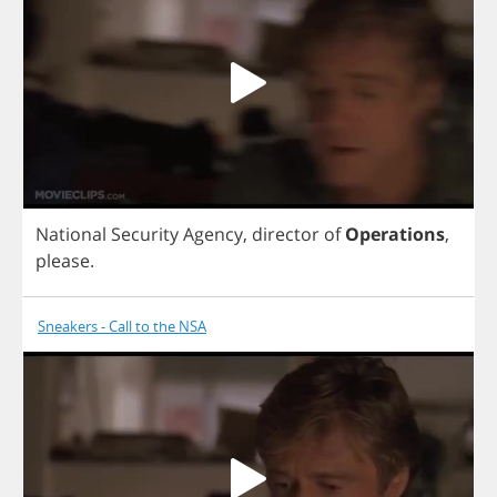
National
Security
Agency
,
director
of
Operations
,
please
.
Sneakers - Call to the NSA