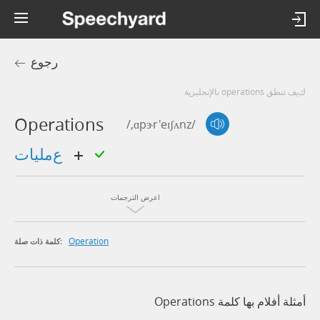
رجوع
كيف تنطق operations بالإنجليزية
Operations
/,ɑpɝr'eɪʃʌnz/
عمليات
اعرض الترجمات
Operation
كلمة ذات صلة:
أمثلة أفلام بها كلمة Operations