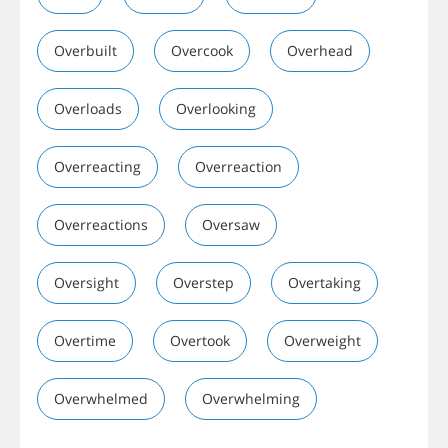
Overbuilt
Overcook
Overhead
Overloads
Overlooking
Overreacting
Overreaction
Overreactions
Oversaw
Oversight
Overstep
Overtaking
Overtime
Overtook
Overweight
Overwhelmed
Overwhelming