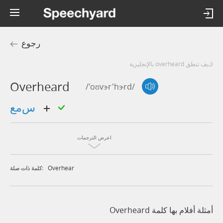
رجوع
كيف تنطق overheard بالإنجليزية
Overheard
/'oʊvɝr'hɝrd/
سمع
اعرض الترجمات
Overhear
كلمة ذات صلة:
أمثلة أفلام بها كلمة Overheard