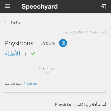
رجوع
كيف تنطق physicians بالإنجليزية
Physicians
/fɪ'zɪʃən/
الأطباء
اعرض الترجمات
Physician
كلمة ذات صلة:
أمثلة أفلام بها كلمة Physicians