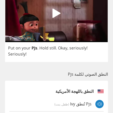
Put
on
your
PJs
.
Hold
still
.
Okay
,
seriously
!
Seriously
!
النطق الصوتي لكلمة Pjs
النطق باللهجة الأمريكية
Pjs تُنطق Ivy
(طفل, بنت)