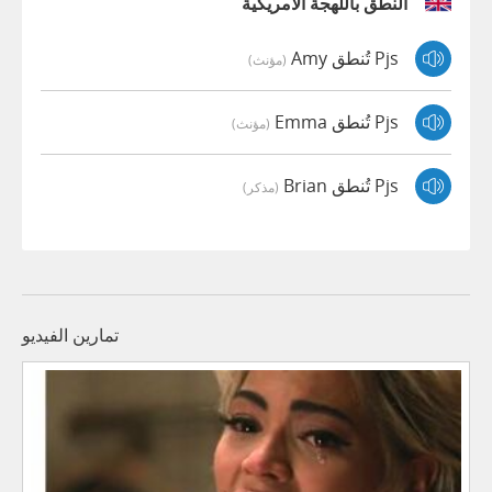
النطق باللهجة الأمريكية
Pjs تُنطق Amy
(مؤنث)
Pjs تُنطق Emma
(مؤنث)
Pjs تُنطق Brian
(مذكر)
تمارين الفيديو