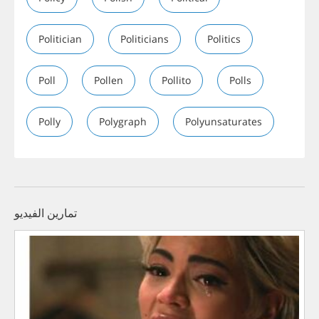
Politician
Politicians
Politics
Poll
Pollen
Pollito
Polls
Polly
Polygraph
Polyunsaturates
تمارين الفيديو