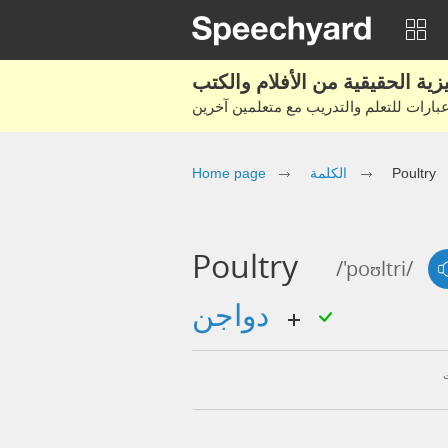
Poultry
الكلمة
Home page
Poultry
/'poʊltri/
دواجن