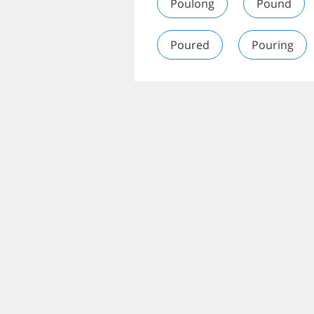
Poulong
Pound
Poured
Pouring