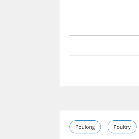
Poulong
Poultry