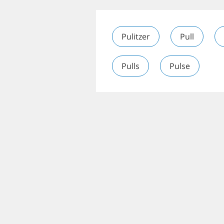
Pulitzer
Pull
Pulls
Pulse