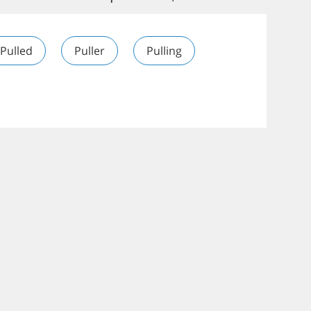
Pulled
Puller
Pulling