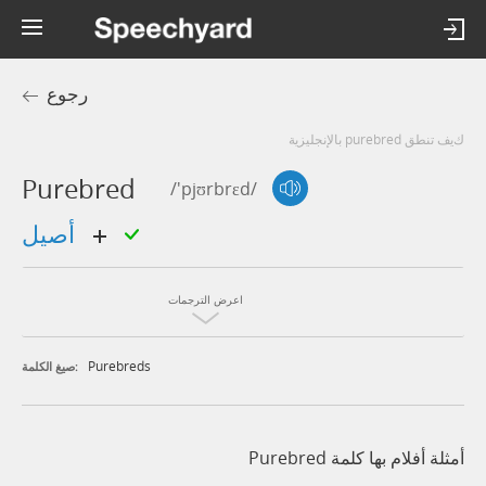
رجوع
كيف تنطق purebred بالإنجليزية
Purebred
/'pjʊrbrɛd/
أصيل
اعرض الترجمات
Purebreds
صيغ الكلمة:
أمثلة أفلام بها كلمة Purebred