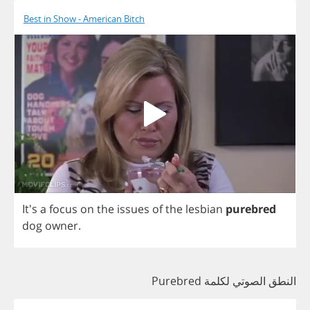
Best in Show - American Bitch
It's
a
focus
on
the
issues
of
the
lesbian
purebred
dog
owner
.
النطق الصوتي لكلمة Purebred