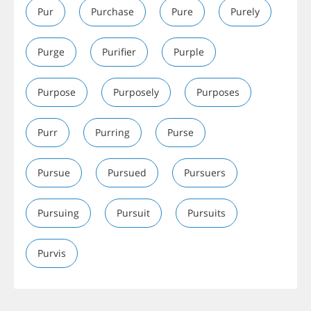
Pur
Purchase
Pure
Purely
Purge
Purifier
Purple
Purpose
Purposely
Purposes
Purr
Purring
Purse
Pursue
Pursued
Pursuers
Pursuing
Pursuit
Pursuits
Purvis