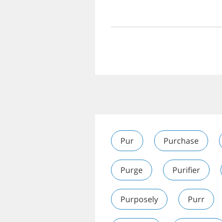
Pur
Purchase
Purge
Purifier
Purposely
Purr