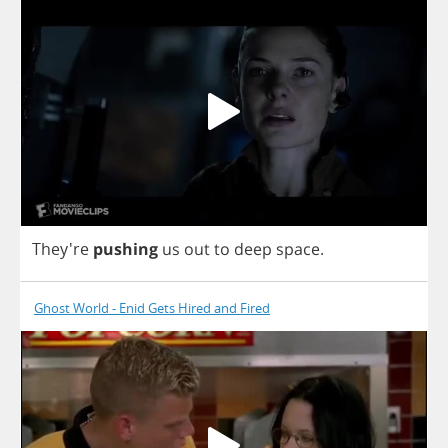
They're
pushing
us
out
to
deep
space
.
Ghost World - Enid Gets Hired and Fired