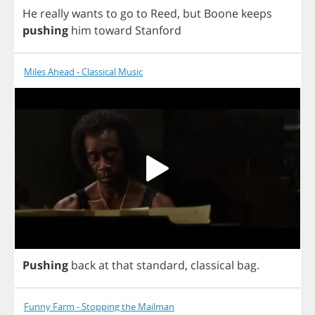
He
really
wants
to
go
to
Reed
,
but
Boone
keeps
pushing
him
toward
Stanford
Miles Ahead - Classical Music
Pushing
back
at
that
standard
,
classical
bag
.
Funny Farm - Stopping the Mailman