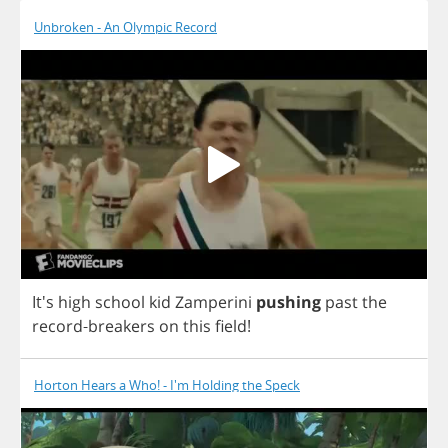
Unbroken - An Olympic Record
It's
high
school
kid
Zamperini
pushing
past
the
record
-
breakers
on
this
field
!
Horton Hears a Who! - I'm Holding the Speck