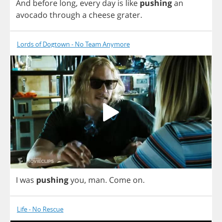
And
before
long
,
every
day
is
like
pushing
an
avocado
through
a
cheese
grater
.
Lords of Dogtown - No Team Anymore
I
was
pushing
you
,
man
.
Come
on
.
Life - No Rescue