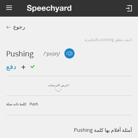
رجوع
كيف تنطق pushing بالإنجليزية
Pushing
/'pʊʃɪŋ/
دفع
اعرض الترجمات
Push.
كلمة ذات صلة:
أمثلة أفلام بها كلمة Pushing