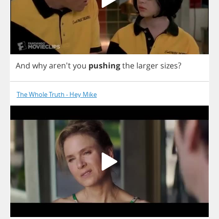
And
why
aren't
you
pushing
the
larger
sizes
?
The Whole Truth - Hey Mike