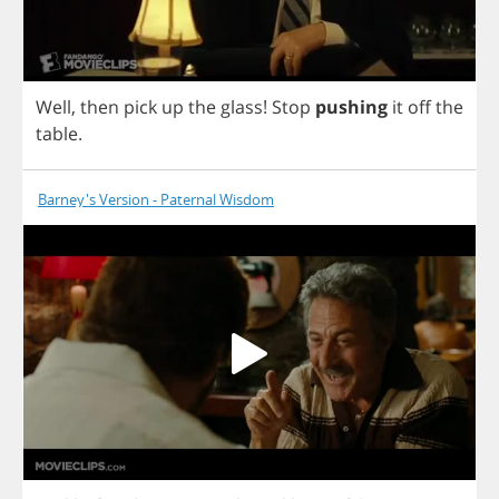
Well
,
then
pick
up
the
glass
!
Stop
pushing
it
off
the
table
.
Barney's Version - Paternal Wisdom