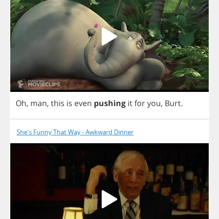
Oh
,
man
,
this
is
even
pushing
it
for
you
,
Burt
.
She's Funny That Way - Awkward Dinner