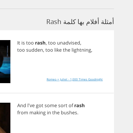
أمثلة أفلام بها كلمة Rash
It
is
too
rash
,
too
unadvised
,
too
sudden
,
too
like
the
lightning
,
Romeo + Juliet - 1,000 Times Goodnight
And
I've
got
some
sort
of
rash
from
making
in
the
bushes
.