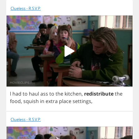
Clueless - R.S.V.P.
l
had
to
haul
ass
to
the
kitchen
,
redistribute
the
food
,
squish
in
extra
place
settings
,
Clueless - R.S.V.P.