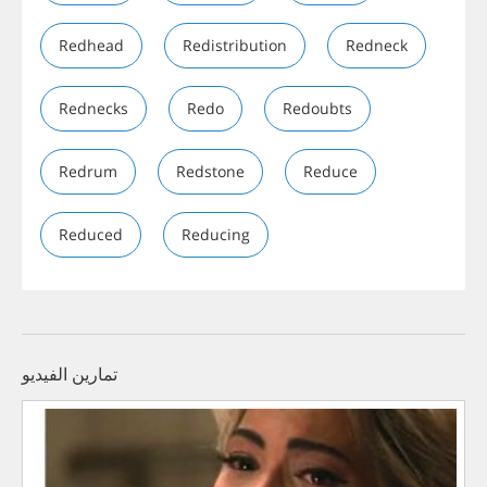
Redhead
Redistribution
Redneck
Rednecks
Redo
Redoubts
Redrum
Redstone
Reduce
Reduced
Reducing
تمارين الفيديو