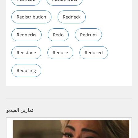
Redistribution
Redneck
Rednecks
Redo
Redrum
Redstone
Reduce
Reduced
Reducing
تمارين الفيديو