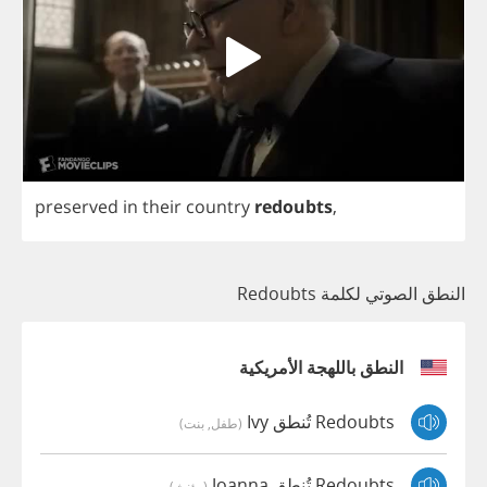
preserved
in
their
country
redoubts
,
النطق الصوتي لكلمة Redoubts
النطق باللهجة الأمريكية
Redoubts تُنطق Ivy
(طفل, بنت)
Redoubts تُنطق Joanna
(مؤنث)