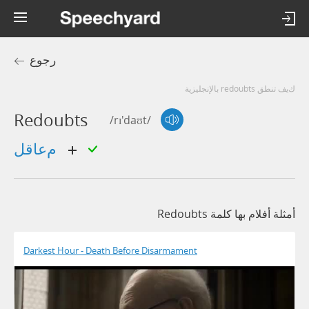
رجوع
كيف تنطق redoubts بالإنجليزية
Redoubts
/rɪ'daʊt/
معاقل
أمثلة أفلام بها كلمة Redoubts
Darkest Hour - Death Before Disarmament