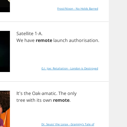
Frost/Nixon - No Holds Barred
Satellite
1-
A
.
We
have
remote
launch
authorisation
.
G.I. Joe: Retaliation - London is Destroyed
It's
the
Oak
-
amatic
.
The
only
tree
with
its
own
remote
.
Dr. Seuss' the Lorax - Grammy's Tale of