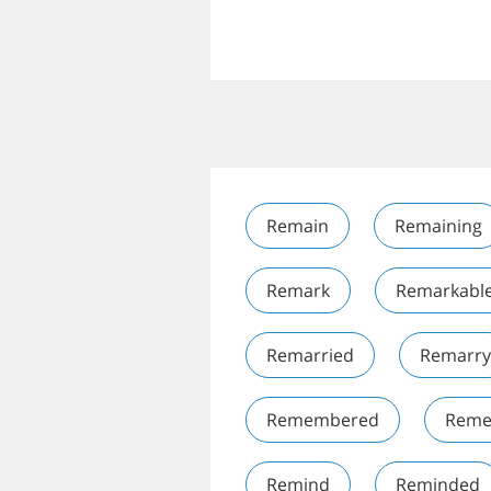
Remain
Remaining
Remark
Remarkabl
Remarried
Remarry
Remembered
Reme
Remind
Reminded