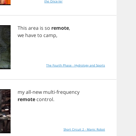
the Once-ler
This
area
is
so
remote
,
we
have
to
camp
,
The Fourth Phase - Hydrology and Sports
my
all
-
new
multi
-
frequency
remote
control
.
Short Circuit 2 - Manic Robot