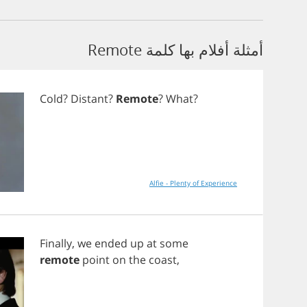
أمثلة أفلام بها كلمة Remote
Cold
?
Distant
?
Remote
?
What
?
Alfie - Plenty of Experience
Finally
,
we
ended
up
at
some
remote
point
on
the
coast
,