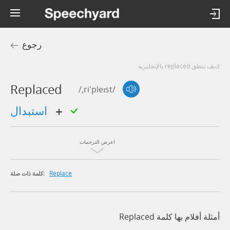
رجوع
كيف تنطق replaced بالإنجليزية
Replaced
/,ri'pleɪst/
استبدال
اعرض الترجمات
Replace
كلمة ذات صلة:
أمثلة أفلام بها كلمة Replaced