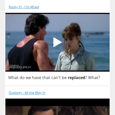
Rocky III - I'm Afraid
What
do
we
have
that
can't
be
replaced
?
What
?
Duplicity - All the Way In