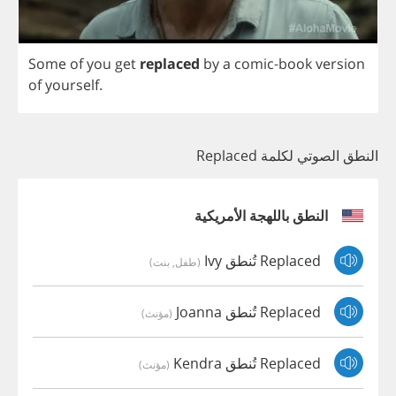
Some
of
you
get
replaced
by
a
comic
-
book
version
of
yourself
.
النطق الصوتي لكلمة Replaced
النطق باللهجة الأمريكية
Replaced تُنطق Ivy
(طفل, بنت)
Replaced تُنطق Joanna
(مؤنث)
Replaced تُنطق Kendra
(مؤنث)