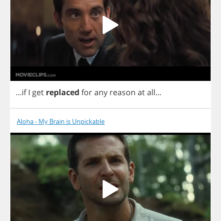
...
if
I
get
replaced
for
any
reason
at
all
...
Aloha - My Brain is Unpickable