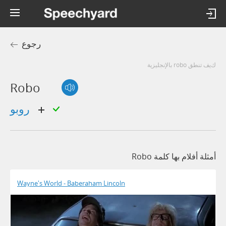
رجوع
كيف تنطق robo بالإنجليزية
Robo
روبو
أمثلة أفلام بها كلمة Robo
Wayne's World - Baberaham Lincoln