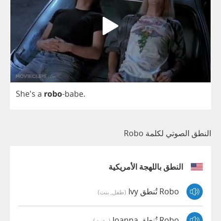
She's
a
robo
-
babe
.
النطق الصوتي لكلمة Robo
النطق باللهجة الأمريكية
Robo تُنطق Ivy
(طفل, بنت)
Robo تُنطق Joanna
(مؤنث)