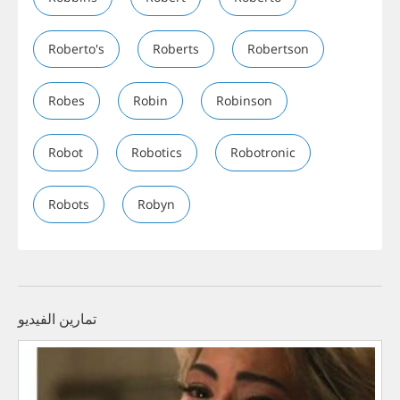
Roberto's
Roberts
Robertson
Robes
Robin
Robinson
Robot
Robotics
Robotronic
Robots
Robyn
تمارين الفيديو