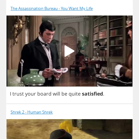
The Assassination Bureau - You Want My Life
I
trust
your
board
will
be
quite
satisfied
.
Shrek 2 - Human Shrek