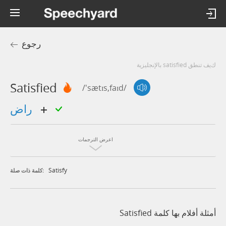
رجوع
كيف تنطق satisfied بالإنجليزية
Satisfied
/'sætɪs,faɪd/
راض
اعرض الترجمات
Satisfy
كلمة ذات صلة:
أمثلة أفلام بها كلمة Satisfied