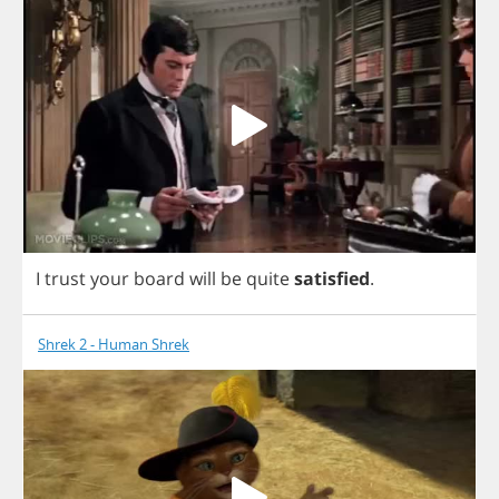
I
trust
your
board
will
be
quite
satisfied
.
Shrek 2 - Human Shrek