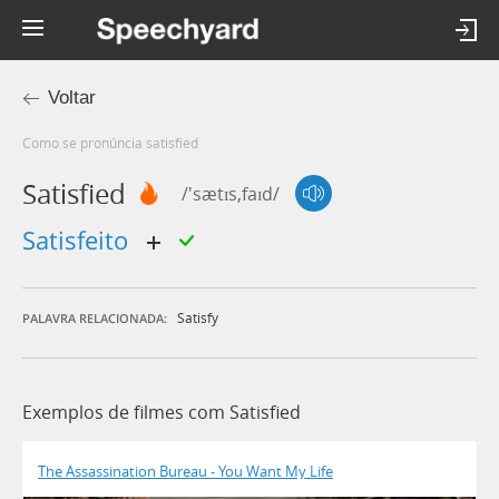
Voltar
Como se pronúncia satisfied
Satisfied
/'sætɪs,faɪd/
satisfeito
Satisfy
PALAVRA RELACIONADA:
Exemplos de filmes com Satisfied
The Assassination Bureau - You Want My Life