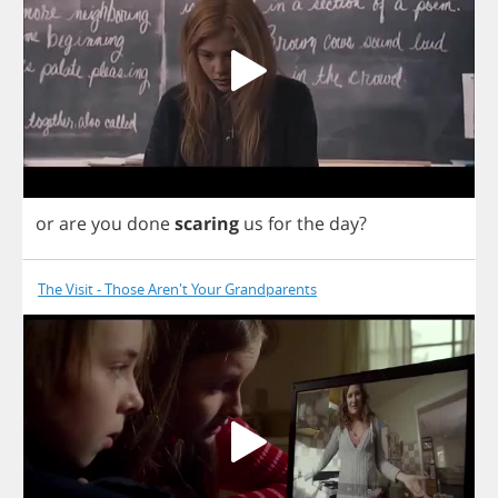
or
are
you
done
scaring
us
for
the
day
?
The Visit - Those Aren't Your Grandparents