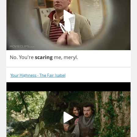
No
. You're
scaring
me
,
meryl
.
Your Highness - The Fair Isabel