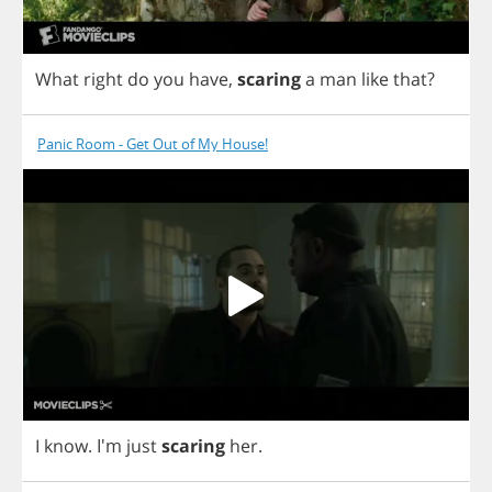
What
right
do
you
have
,
scaring
a
man
like
that
?
Panic Room - Get Out of My House!
I
know
. I'm
just
scaring
her
.