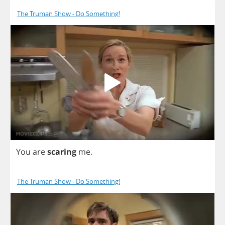
The Truman Show - Do Something!
You
are
scaring
me
.
The Truman Show - Do Something!