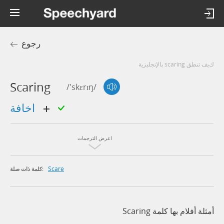
رجوع
كيف تنطق scaring بالإنجليزية
Scaring
/'skɛrɪŋ/
اخافة
اعرض الترجمات
Scare
كلمة ذات صلة:
أمثلة أفلام بها كلمة Scaring