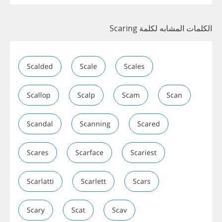
الكلمات المشابه لكلمة Scaring
Scalded
Scale
Scales
Scallop
Scalp
Scam
Scan
Scandal
Scanning
Scared
Scares
Scarface
Scariest
Scarlatti
Scarlett
Scars
Scary
Scat
Scav