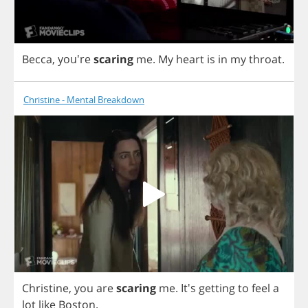
Becca
, you're
scaring
me
.
My
heart
is
in
my
throat
.
Christine - Mental Breakdown
Christine
,
you
are
scaring
me
.
It's
getting
to
feel
a
lot
like
Boston
.