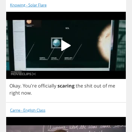
Knowing - Solar Flare
Okay
. You're
officially
scaring
the
shit
out
of
me
right
now
.
Carrie - English Class