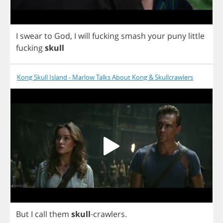
I
swear
to
God
,
I
will
fucking
smash
your
puny
little
fucking
skull
Kong Skull Island - Marlow Talks About Kong & Skullcrawlers
But
I
call
them
skull
-
crawlers
.