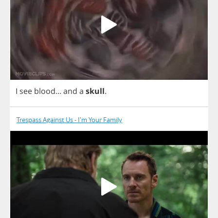
I
see
blood
...
and
a
skull
.
Trespass Against Us - I'm Your Family