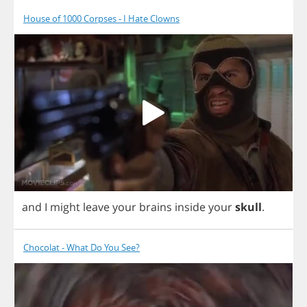
House of 1000 Corpses - I Hate Clowns
and
I
might
leave
your
brains
inside
your
skull
.
Chocolat - What Do You See?