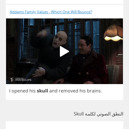
Addams Family Values - Which One Will Bounce?
I
opened
his
skull
and
removed
his
brains
.
النطق الصوتي لكلمة Skull