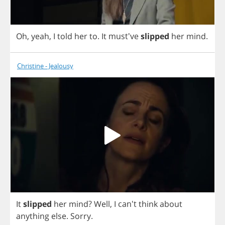
Oh
,
yeah
,
I
told
her
to
.
It
must've
slipped
her
mind
.
Christine - Jealousy
It
slipped
her
mind
?
Well
,
I
can't
think
about
anything
else
.
Sorry
.