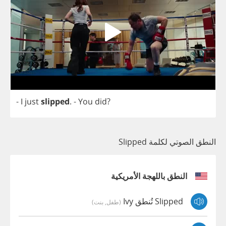
-
I
just
slipped
.
-
You
did
?
النطق الصوتي لكلمة Slipped
النطق باللهجة الأمريكية
Slipped تُنطق Ivy
(طفل, بنت)