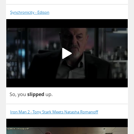
Synchronicity - Edison
So
,
you
slipped
up
.
Iron Man 2 - Tony Stark Meets Natasha Romanoff