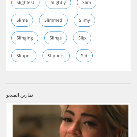
Slightest
Slightly
Slim
Slime
Slimmed
Slimy
Slinging
Slings
Slip
Slipper
Slippers
Slit
تمارين الفيديو