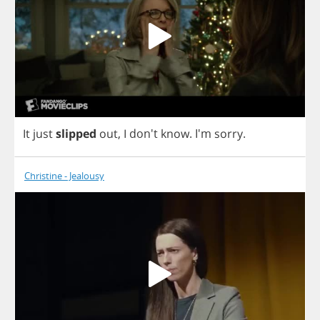
It
just
slipped
out
,
I
don't
know
.
I'm
sorry
.
Christine - Jealousy