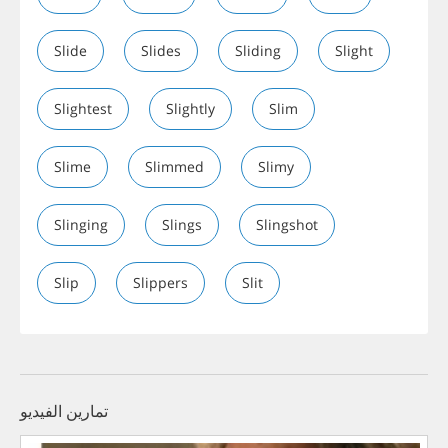
Slide
Slides
Sliding
Slight
Slightest
Slightly
Slim
Slime
Slimmed
Slimy
Slinging
Slings
Slingshot
Slip
Slippers
Slit
تمارين الفيديو