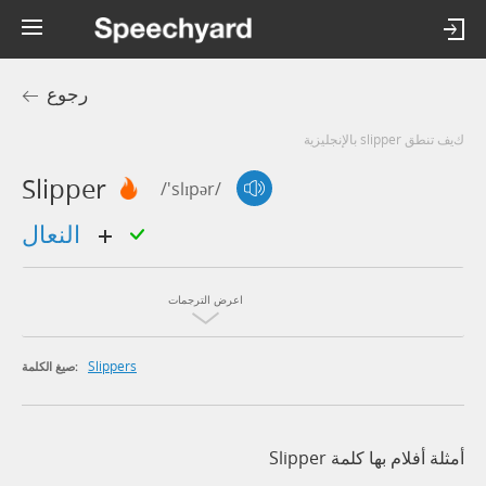
رجوع
كيف تنطق slipper بالإنجليزية
Slipper
/'slɪpər/
النعال
اعرض الترجمات
Slippers
صيغ الكلمة:
أمثلة أفلام بها كلمة Slipper