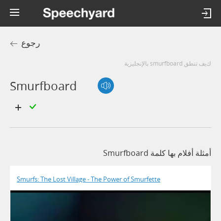
رجوع
كيف تنطق smurfboard بالإنجليزية
Smurfboard
أمثلة أفلام بها كلمة Smurfboard
Smurfs: The Lost Village - The Power of Smurfette