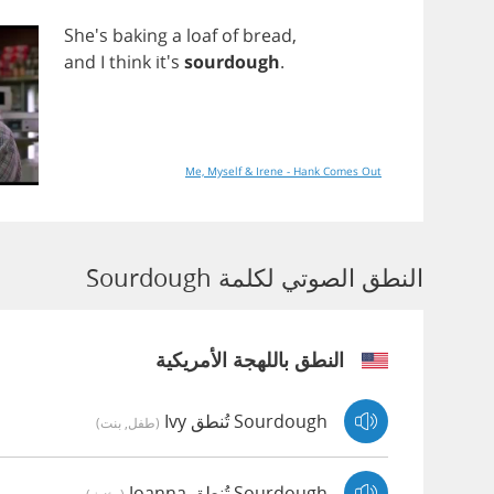
She's
baking
a
loaf
of
bread
,
and
I
think
it's
sourdough
.
Me, Myself & Irene - Hank Comes Out
النطق الصوتي لكلمة Sourdough
النطق باللهجة الأمريكية
Sourdough تُنطق Ivy
(طفل, بنت)
Sourdough تُنطق Joanna