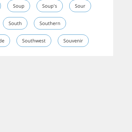
Soup
Soup's
Sour
South
Southern
de
Southwest
Souvenir