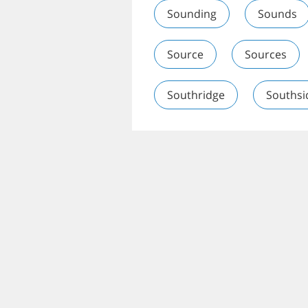
Sounding
Sounds
Source
Sources
Southridge
Southsi