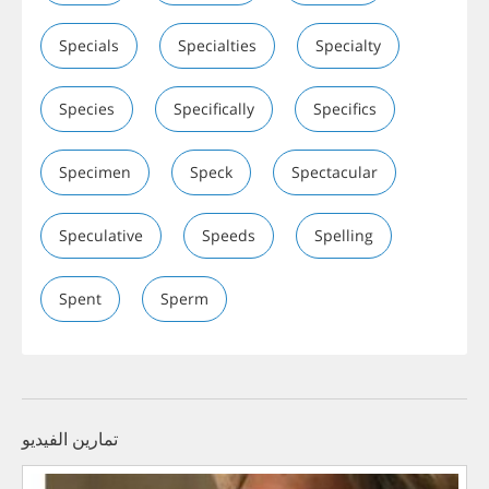
Specials
Specialties
Specialty
Species
Specifically
Specifics
Specimen
Speck
Spectacular
Speculative
Speeds
Spelling
Spent
Sperm
تمارين الفيديو