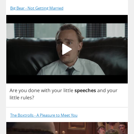
Big Bear - Not Getting Married
Are
you
done
with
your
little
speeches
and
your
little
rules
?
The Boxtrolls - A Pleasure to Meet You