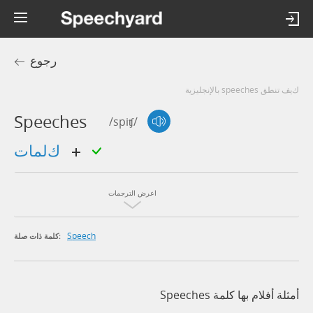
رجوع
كيف تنطق speeches بالإنجليزية
Speeches
/spiʧ/
كلمات
اعرض الترجمات
Speech
كلمة ذات صلة:
أمثلة أفلام بها كلمة Speeches